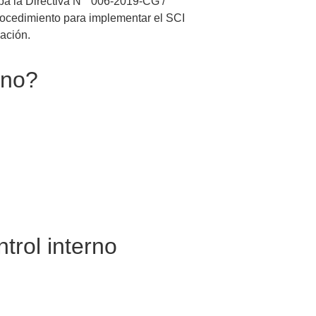
ba la Directiva N ° 006-2019-CG /
rocedimiento para implementar el SCI
ación.
rno?
trol interno