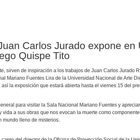
 Juan Carlos Jurado expone en 
iego Quispe Tito
rte, sirven de inspiración a los trabajos de Juan Carlos Jurado 
al Mariano Fuentes Lira de la Universidad Nacional de Arte Di
sí la exposición que estará abierta hasta el viernes 15 del pre
 general para visitar la Sala Nacional Mariano Fuentes y apreci
 y vida a sus obras que nos evocan la muerte como componente d
un mundo lleno de misterios.
cargo del director de la Oficina de Proyección Social de la Uni